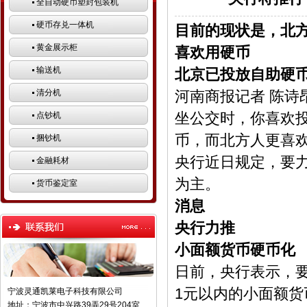
全自动硬币塑封包装机
硬币存兑一体机
目前的现状是，北方
黄金展示柜
喜欢用硬币
输送机
北京已投放自助硬
清分机
河南商报记者 陈诗
坐公交时，你喜欢
点钞机
币，而北方人更喜
捆钞机
央行近日规定，要
金融耗材
为主。
货币鉴定室
消息
央行力推
小面额货币硬币化
日前，央行表示，
1元以内的小面额货
宁波灵通凯莱电子科技有限公司
地址：宁波市中兴路39弄29号204室