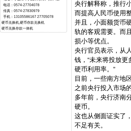
央行解释称，推行
电话：0574-27704078
传真：0574-27830979
而提高人民币使用
手机：13105586167 27705078
并且，小面额货币
硬币兑换机
,
硬币存款兑换机
硬币兑换存款一体机
轨的客观需要。而
损小等优点。
央行官员表示，从
钱，“未来将投放
硬币利用率。”
目前，一些南方地区
之前央行投入市场
多年前，央行济南分
硬币。
这也从侧面证实了，
不足有关。