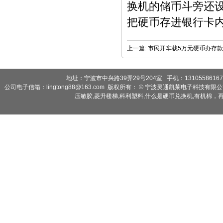
换机的储币斗旁还
把硬币存进银行卡
上一篇:
市民开车载5万元硬币办存款
地址：宁波市中兴路39弄29号204室 手机：13105586167 2
公司电子信箱：lingtong88@163.com 版权所有： © 宁波灵通凯莱电子科技有限
压敏胶
,
菱升楼梯
,
科利塑料
,
什么是硬币兑换机
,
有机棉，再