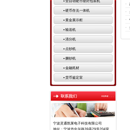
全自动硬币塑封包装机
·
硬币存兑一体机
·
·
黄金展示柜
·
输送机
清分机
点钞机
捆钞机
金融耗材
货币鉴定室
宁波灵通凯莱电子科技有限公司
地址：宁波市中兴路39弄29号204室