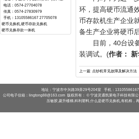
电话：0574-27704078
环，提高硬币流通
传真：0574-27830979
手机：13105586167 27705078
币存款机生产企业就
硬币兑换机
,
硬币存款兑换机
硬币兑换存款一体机
备生产企业将硬币
目前，40台设备
装调试。(
作者： 新
上一篇:
点钞机常见故障及解决方法
地址：宁波市中兴路39弄29号204室 手机：13105586167 2
公司电子信箱：lingtong88@163.com 版权所有： © 宁波灵通凯莱电子科技有限
压敏胶
,
菱升楼梯
,
科利塑料
,
什么是硬币兑换机
,
有机棉，再