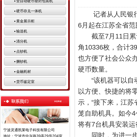
全自动硬币塑封包装机
硬币存兑一体机
记者从人民银行南
黄金展示柜
6月起在江苏全省
输送机
截至7月11日累计运
清分机
角10336枚，合计
点钞机
也方便了社会公众
捆钞机
硬币数量。
金融耗材
“该机器可以自动
货币鉴定室
以方便、快捷的将
示，“接下来，江苏
笼自助机具。如今4
将有7台机具安装运
宁波灵通凯莱电子科技有限公司
同时，为进一步扩
地址：宁波市中兴路39弄29号204室