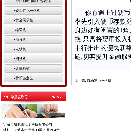
全自动硬币塑封包装机
硬币存兑一体机
你有遇上过硬币兑
率先引入
硬币存款
黄金展示柜
身边如有闲置的1角
输送机
换,只需将硬币投入
清分机
中行推出的便民新
点钞机
题,切实提升金融服
捆钞机
来源
金融耗材
货币鉴定室
上一篇:
自助硬币兑换机
宁波灵通凯莱电子科技有限公司
地址：宁波市中兴路39弄29号204室