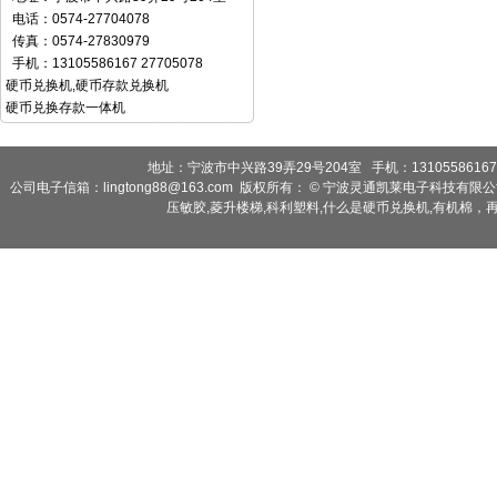
电话：0574-27704078
传真：0574-27830979
手机：13105586167 27705078
硬币兑换机
,
硬币存款兑换机
硬币兑换存款一体机
地址：宁波市中兴路39弄29号204室 手机：13105586167 2
公司电子信箱：lingtong88@163.com 版权所有： © 宁波灵通凯莱电子科技有限
压敏胶
,
菱升楼梯
,
科利塑料
,
什么是硬币兑换机
,
有机棉，再