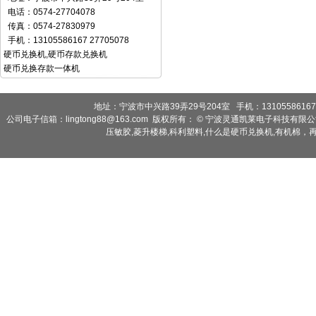
电话：0574-27704078
传真：0574-27830979
手机：13105586167 27705078
硬币兑换机
,
硬币存款兑换机
硬币兑换存款一体机
地址：宁波市中兴路39弄29号204室 手机：13105586167 2
公司电子信箱：lingtong88@163.com 版权所有： © 宁波灵通凯莱电子科技有限
压敏胶
,
菱升楼梯
,
科利塑料
,
什么是硬币兑换机
,
有机棉，再