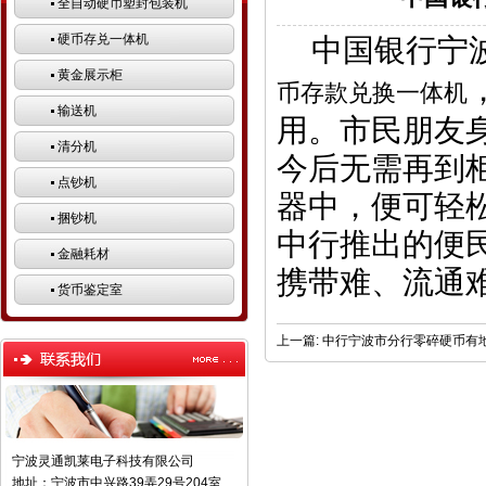
全自动硬币塑封包装机
硬币存兑一体机
中国银行宁波
黄金展示柜
币存款兑换一体机
输送机
用。市民朋友身
清分机
今后无需再到
点钞机
器中，便可轻
捆钞机
中行推出的便
金融耗材
携带难、流通
货币鉴定室
上一篇:
中行宁波市分行零碎硬币有
宁波灵通凯莱电子科技有限公司
地址：宁波市中兴路39弄29号204室