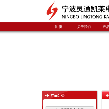
首 页
关于我们
产