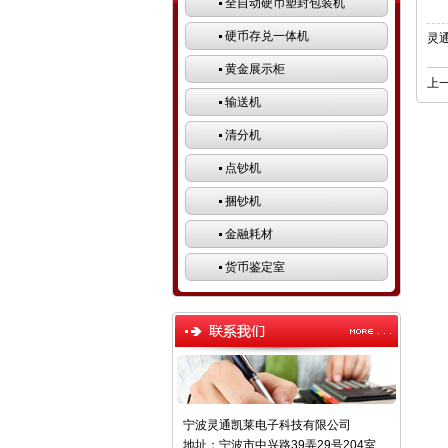
全自动硬币塑封包装机
硬币存兑一体机
灵
黄金展示柜
上一
输送机
清分机
点钞机
捆钞机
金融耗材
货币鉴定室
宁波灵通凯莱电子科技有限公司
地址：宁波市中兴路39弄29号204室