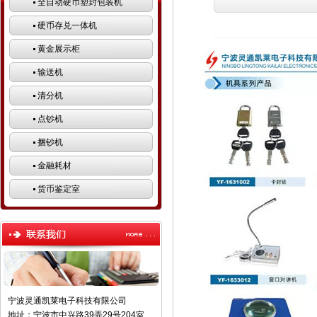
全自动硬币塑封包装机
硬币存兑一体机
黄金展示柜
输送机
清分机
点钞机
捆钞机
金融耗材
货币鉴定室
宁波灵通凯莱电子科技有限公司
地址：宁波市中兴路39弄29号204室