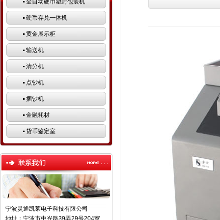
全自动硬币塑封包装机
硬币存兑一体机
黄金展示柜
输送机
清分机
点钞机
捆钞机
金融耗材
货币鉴定室
宁波灵通凯莱电子科技有限公司
地址：宁波市中兴路39弄29号204室