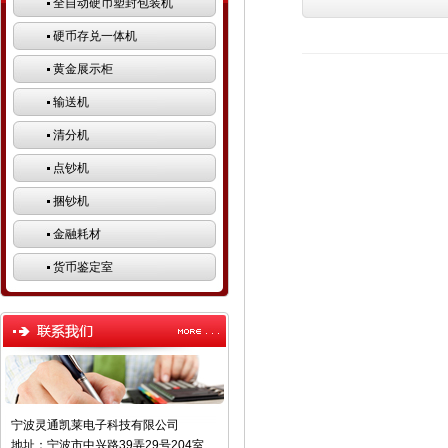
全自动硬币塑封包装机
硬币存兑一体机
黄金展示柜
输送机
清分机
点钞机
捆钞机
金融耗材
货币鉴定室
宁波灵通凯莱电子科技有限公司
地址：宁波市中兴路39弄29号204室