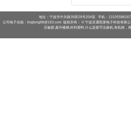
地址：宁波市中兴路39弄29号204室 手机：13105586167 2
公司电子信箱：lingtong88@163.com 版权所有： © 宁波灵通凯莱电子科技有限
压敏胶
,
菱升楼梯
,
科利塑料
,
什么是硬币兑换机
,
有机棉，再