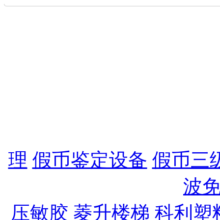
地址：宁波市中兴路3
13105586167 27
27704078 备案I
公司电子信箱：lingtong8
灵通凯莱电子科技有限
理
,
假币鉴定设备
,
假币三
波
压敏胶
,
菱升楼梯
,
科利塑