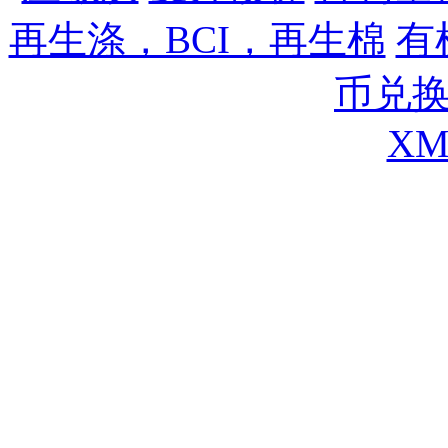
再生涤，BCI，再生棉
,
有
币兑
XM