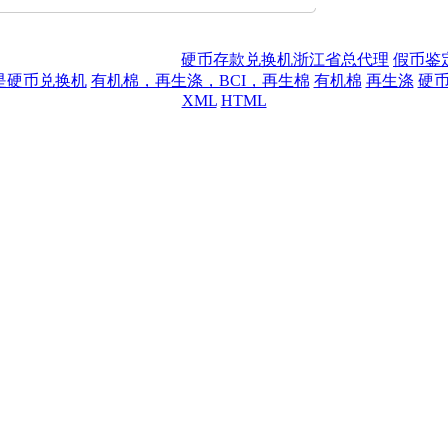
手机：13105586167 27705078 联系电话：86-574-277040
 宁波灵通凯莱电子科技有限公司
硬币存款兑换机浙江省总代理
,
假币鉴
是硬币兑换机
,
有机棉，再生涤，BCI，再生棉
,
有机棉
,
再生涤
,
硬
XML
HTML