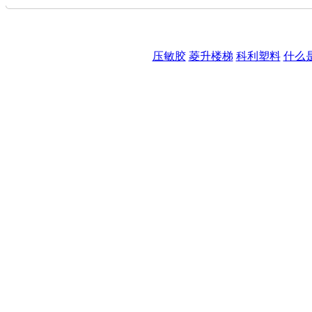
地址：宁波市中兴路39弄29号204室 
公司电子信箱：lingtong88@163.com 版权所有： ©
压敏胶
,
菱升楼梯
,
科利塑料
,
什么