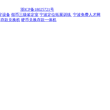
78 备案ID：
浙ICP备18025721号
定设备
,
假币三级鉴定室
,
宁波定位拓展训练
,
宁波免费人才网
币存款兑换机
,
硬币兑换存款一体机