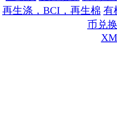
再生涤，BCI，再生棉
,
有
币兑
XM