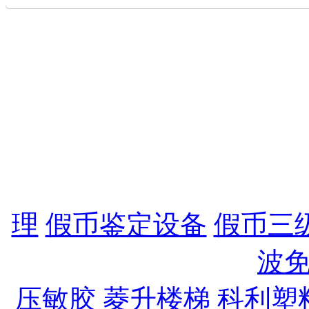
地址：宁波市中兴路3
13105586167 27
27704078 备案I
公司电子信箱：lingtong8
灵通凯莱电子科技有限
理
,
假币鉴定设备
,
假币三
波
压敏胶
,
菱升楼梯
,
科利塑