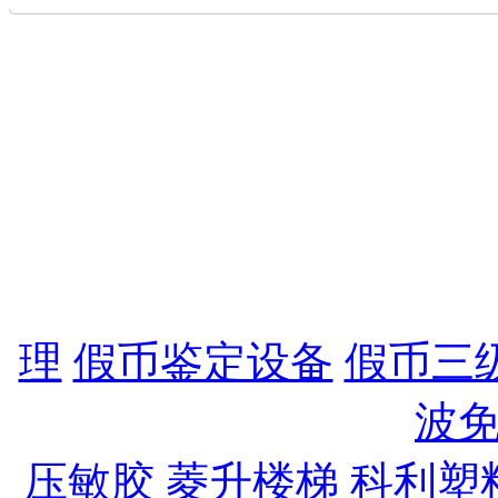
地址：宁波市中兴路3
13105586167 27
27704078 备案I
公司电子信箱：lingtong8
灵通凯莱电子科技有限
理
,
假币鉴定设备
,
假币三
波
压敏胶
,
菱升楼梯
,
科利塑