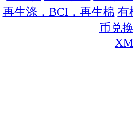
再生涤，BCI，再生棉
,
有
币兑
XM