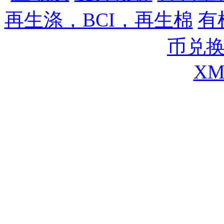
再生涤，BCI，再生棉
,
有
币兑
XM