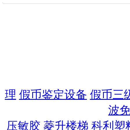
地址：宁波市中兴路3
13105586167 27
27704078 备案I
公司电子信箱：lingtong8
灵通凯莱电子科技有限
理
,
假币鉴定设备
,
假币三
波
压敏胶
,
菱升楼梯
,
科利塑