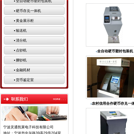
全自动硬币塑封包装机
硬币存兑一体机
黄金展示柜
输送机
清分机
点钞机
全自动硬币塑封包装机
捆钞机
金融耗材
货币鉴定室
农村信用合作硬币存兑一
宁波灵通凯莱电子科技有限公司
地址：宁波市中兴路39弄29号204室