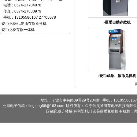
电话：0574-27704078
传真：0574-27830979
手机：13105586167 27705078
硬币自助存款机
硬币兑换机
,
硬币存款兑换机
硬币兑换存款一体机
硬币成卷、散币兑换机
地址：宁波市中兴路39弄29号204室 手机：13105586167 2
公司电子信箱：lingtong88@163.com 版权所有： © 宁波灵通凯莱电子科技有限
压敏胶
,
菱升楼梯
,
科利塑料
,
什么是硬币兑换机
,
有机棉，再